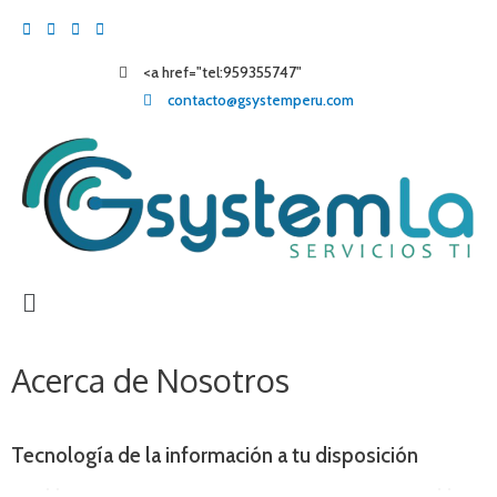
Ir
al
contenido
<a href="tel:959355747"
959355747
contacto@gsystemperu.com
Main
Menu
Acerca de Nosotros
Tecnología de la información a tu disposición