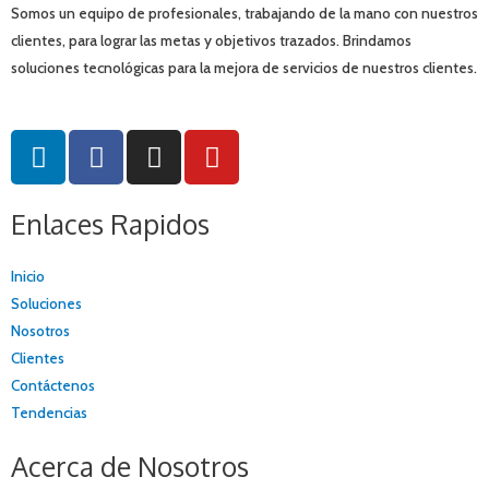
Somos un equipo de profesionales, trabajando de la mano con nuestros
clientes, para lograr las metas y objetivos trazados. Brindamos
soluciones tecnológicas para la mejora de servicios de nuestros clientes.
L
F
I
Y
i
a
n
o
n
c
s
u
Enlaces Rapidos
k
e
t
t
e
b
a
u
d
o
g
b
Inicio
i
o
r
e
Soluciones
n
k
a
Nosotros
-
m
Clientes
f
Contáctenos
Tendencias
Acerca de Nosotros