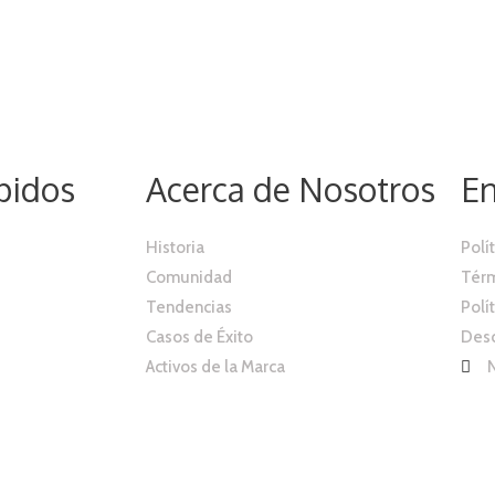
pidos
Acerca de Nosotros
En
Historia
Polí
Comunidad
Térm
Tendencias
Polí
Casos de Éxito
Desc
Activos de la Marca
N