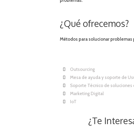
problemas.
¿Qué ofrecemos?
Métodos para solucionar problemas pa
Outsourcing
Mesa de ayuda y soporte de Us
Soporte Técnico de soluciones 
Marketing Digital
IoT
¿Te Intere