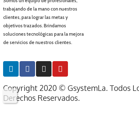
Somos un equipo de profesionales,
trabajando de la mano con nuestros
clientes, para lograr las metas y
objetivos trazados. Brindamos
soluciones tecnológicas para la mejora
de servicios de nuestros clientes.
L
F
I
Y
i
a
n
o
n
c
s
u
Copyright 2020 © GsystemLa. Todos L
k
e
t
t
e
b
a
u
Derechos Reservados.
d
o
g
b
i
o
r
e
n
k
a
Desarrollo web
-
m
f