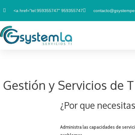
Ir
<a href="tel:959355747"
959355747
contacto@gsystempe
al
contenido
Gestión y Servicios de T
¿Por que necesitas
Administra las capacidades de servi